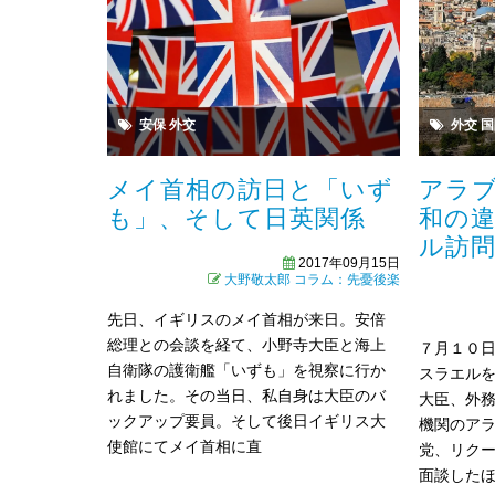
安保
外交
外交
国
メイ首相の訪日と「いず
アラ
も」、そして日英関係
和の
ル訪
2017年09月15日
大野敬太郎
コラム：先憂後楽
先日、イギリスのメイ首相が来日。安倍
総理との会談を経て、小野寺大臣と海上
７月１０
自衛隊の護衛艦「いずも」を視察に行か
スラエル
れました。その当日、私自身は大臣のバ
大臣、外
ックアップ要員。そして後日イギリス大
機関のア
使館にてメイ首相に直
党、リク
面談した