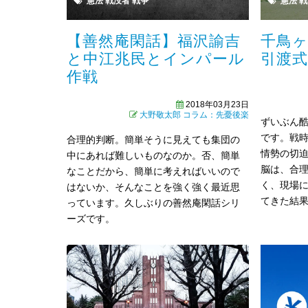
憲法
戦没者
戦争
憲法
戦
【善然庵閑話】福沢諭吉
千鳥
と中江兆民とインパール
引渡
作戦
2018年03月23日
大野敬太郎
コラム：先憂後楽
ずいぶん
です。戦
合理的判断。簡単そうに見えても集団の
情勢の切
中にあれば難しいものなのか。否、簡単
脳は、合
なことだから、簡単に考えればいいので
く、現場
はないか、そんなことを強く強く最近思
てきた結
っています。久しぶりの善然庵閑話シリ
ーズです。