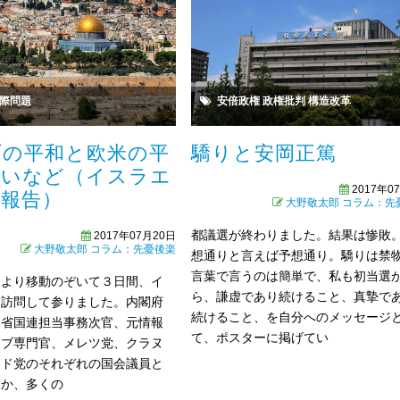
際問題
安倍政権
政権批判
構造改革
ブの平和と欧米の平
驕りと安岡正篤
違いなど（イスラエ
2017年0
問報告）
大野敬太郎
コラム：先
都議選が終わりました。結果は惨敗
2017年07月20日
大野敬太郎
コラム：先憂後楽
想通りと言えば予想通り。驕りは禁
言葉で言うのは簡単で、私も初当選
日より移動のぞいて３日間、イ
ら、謙虚であり続けること、真摯で
を訪問して参りました。内閣府
続けること、を自分へのメッセージ
務省国連担当事務次官、元情報
て、ポスターに掲げてい
ラブ専門官、メレツ党、クラヌ
ード党のそれぞれの国会議員と
ほか、多くの