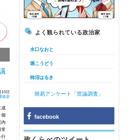
よく観られている政治家
水口なおと
堀こうどう
議
柿沼はるき
月10日
簡易アンケート「世論調査」
憂後楽
に成
よ個
facebook
案内
通常
を行
政くらべのツイート