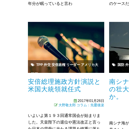
年分が眠っていると言わ
のケース
国防
外
TPP
外交
安倍政権
リーダー
アメリカ大
統領
南シ
安倍総理施政方針演説と
の壮
米国大統領就任式
か。
2017年01月26日
大野敬太郎
コラム：先憂後楽
いよいよ第１９３回通常国会が始まりま
した。天皇陛下の退位や憲法改正と言っ
南シナ海
た日本の背骨に当たる課題を慎重に落ち