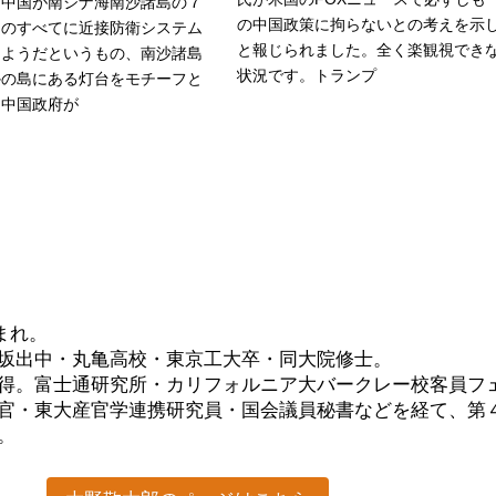
。中国が南シナ海南沙諸島の７
の中国政策に拘らないとの考えを示
島のすべてに近接防衛システム
と報じられました。全く楽観視でき
たようだというもの、南沙諸島
状況です。トランプ
かの島にある灯台をモチーフと
を中国政府が
生まれ。
坂出中・丸亀高校・東京工大卒・同大院修士。
得。富士通研究所・カリフォルニア大バークレー校客員フ
官・東大産官学連携研究員・国会議員秘書などを経て、第
。