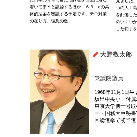
見ました
着いて粛々と議論するほか、６３＋αの具
つの人工
体的法案を審議する予定です。テロ対策
を配備し
の在り方、理想の働
のいくつ
した切手
大野敬太郎
衆議院議員
1968年11月1日
坂出中央小・付属
東京大学博士号取
ー・国務大臣秘書
回総選挙で初当選