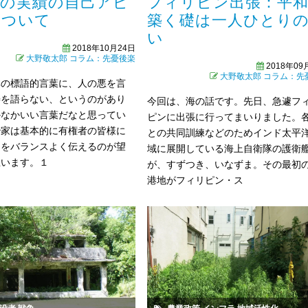
家の実績の自己アピ
フィリピン出張：平
について
築く礎は一人ひとり
い
2018年10月24日
大野敬太郎
コラム：先憂後楽
2018年09
大野敬太郎
コラム：先
体の標語的言葉に、人の悪を言
善を語らない、というのがあり
今回は、海の話です。先日、急遽フ
かなかいい言葉だなと思ってい
ピンに出張に行ってまいりました。
治家は基本的に有権者の皆様に
との共同訓練などのためインド太平
とをバランスよく伝えるのが望
域に展開している海上自衛隊の護衛
思います。１
が、すずつき、いなずま。その最初
港地がフィリピン・ス