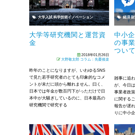
大学入試
科学技術イノベーション
経済
財
大学等研究機関と運営資
中小
金
の事
つい
2018年01月26日
大野敬太郎
コラム：先憂後楽
昨年のことになりますが、いわゆるSNS
で見た若手研究者のとても印象的なコメ
雑事に追
ントが未だに頭から離れません。曰く、
が、今日
日本では年金が数百円下がっただけで日
事業者政
本中が大騒ぎしているのに、日本最高の
に関する
研究機関で研究する
報告が遅
りに中小