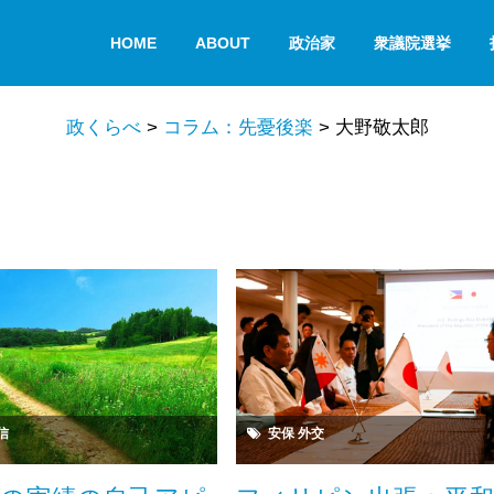
HOME
ABOUT
政治家
衆議院選挙
政くらべ
>
コラム：先憂後楽
>
大野敬太郎
信
安保
外交