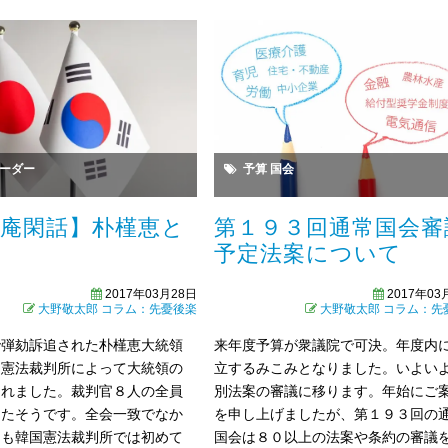
予算
国会
ーダー
第１９３回通常国会審
然庵閑話】朴槿恵と
予定法案について
臣
2017年03
2017年03月28日
大野敬太郎
コラム：先
大野敬太郎
コラム：先憂後楽
来年度予算が衆議院で可決。年度内
で弾劾訴追された朴槿恵大統領
立するみこみとなりました。いよい
、憲法裁判所によって大統領の
別法案の審議に移ります。年始にご
されました。裁判官８人の全員
を申し上げましたが、第１９３回の
ったそうです。全会一致でなか
国会は８０以上の法案や条約の審議
ても韓国憲法裁判所では初めて