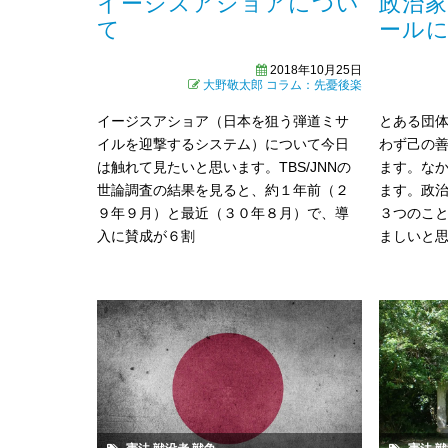
イージスアショアについ
政治
て
ール
2018年10月25日
大野敬太郎
コラム：先憂後楽
イージスアショア（日本を狙う弾道ミサ
とある団
イルを迎撃するシステム）について今日
わず己の
は触れて見たいと思います。TBS/JNNの
ます。な
世論調査の結果を見ると、約１年前（２
ます。政
９年９月）と最近（３０年８月）で、導
３つのこ
入に賛成が６割
ましいと