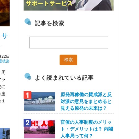
記事を検索
とサ
係
月22日
憂後楽
０周
よく読まれている記事
フラ
先に
の慶
原発再稼働の賛成派と反
の１
対派の意見をまとめると
見える原発の未来は？
官僚の人事制度のメリッ
ト・デメリットは？ 内閣
人事局って何？