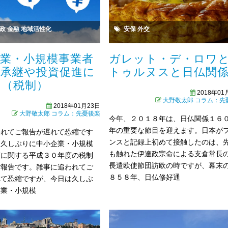
政
金融
地域活性化
安保
外交
企業・小規模事業者
ガレット・デ・ロワ
業承継や投資促進に
トゥルヌスと日仏関
て（税制）
2018年01
大野敬太郎
コラム：先
2018年01月23日
大野敬太郎
コラム：先憂後楽
今年、２０１８年は、日仏関係１６
年の重要な節目を迎えます。日本が
われてご報告が遅れて恐縮です
ンスと記録上初めて接触したのは、
は久しぶりに中小企業・小規模
も触れた伊達政宗命による支倉常長
策に関する平成３０年度の税制
長遣欧使節団訪欧の時ですが、幕末
ご報告です。雑事に追われてご
８５８年、日仏修好通
れて恐縮ですが、今日は久しぶ
企業・小規模