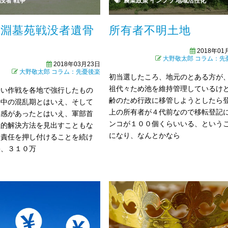
没者
戦争
農業政策
インフラ
地域活性化
ヶ淵墓苑戦没者遺骨
所有者不明土地
式
2018年01
大野敬太郎
コラム：先
2018年03月23日
大野敬太郎
コラム：先憂後楽
初当選したころ、地元のとある方が
祖代々ため池を維持管理しているけ
酷い作戦を各地で強行したもの
齢のため行政に移管しようとしたら
時中の混乱期とはいえ、そして
上の所有者が４代前なので移転登記
迫感があったとはいえ、軍部首
ンコが１００個くらいいる、という
理的解決方法を見出すこともな
になり、なんとかなら
に責任を押し付けることを続け
果、３１０万