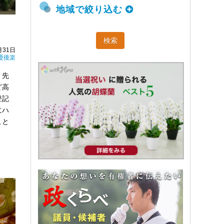
地域で絞り込む
月31日
憂後楽
、先
ど高
登記
にハ
こと