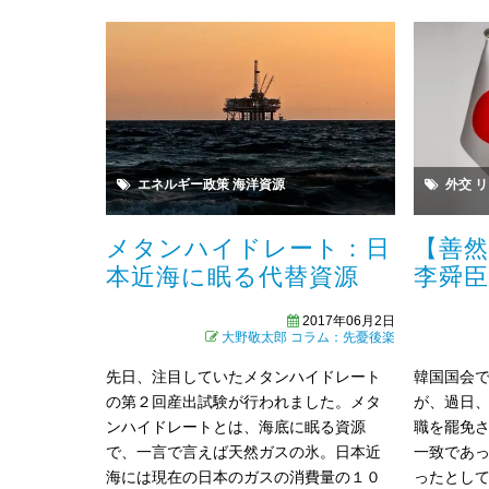
エネルギー政策
海洋資源
外交
リ
メタンハイドレート：日
【善
本近海に眠る代替資源
李舜
2017年06月2日
大野敬太郎
コラム：先憂後楽
先日、注目していたメタンハイドレート
韓国国会
の第２回産出試験が行われました。メタ
が、過日
ンハイドレートとは、海底に眠る資源
職を罷免
で、一言で言えば天然ガスの氷。日本近
一致であ
海には現在の日本のガスの消費量の１０
ったとし