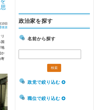
和を
の思
政治家を探す
月10日
憂後楽
ィリ
名前から探す
各国
洋地
艦か
の寄
政党で絞り込む
職位で絞り込む