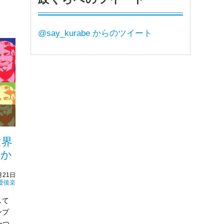
@say_kurabe からのツイート
世界
るか
月21日
憂後楽
して
ンプ
一つ