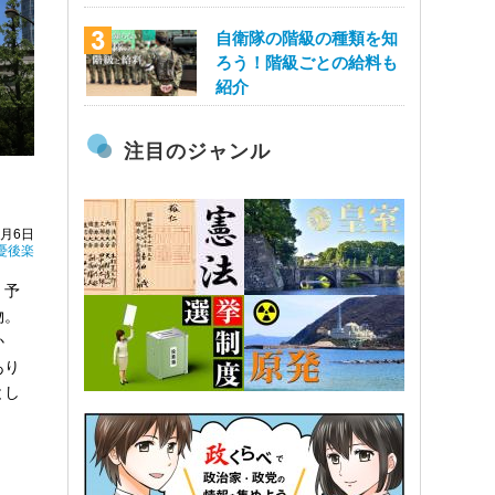
自衛隊の階級の種類を知
ろう！階級ごとの給料も
紹介
注目のジャンル
7月6日
憂後楽
。予
物。
か
あり
とし