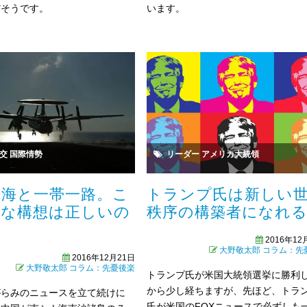
います。
だそうです。
交
国際情勢
リーダー
アメリカ大統領
ナ海と一帯一路。こ
トランプ氏は新しい
大な構想は正しいの
秩序の構築者になれ
2016年12
大野敬太郎
コラム：先
2016年12月21日
大野敬太郎
コラム：先憂後楽
トランプ氏が米国大統領選挙に勝利
から少し経ちますが、先ほど、トラ
がらみのニュースを立て続けに
氏が米国のFOXニュースで必ずしも