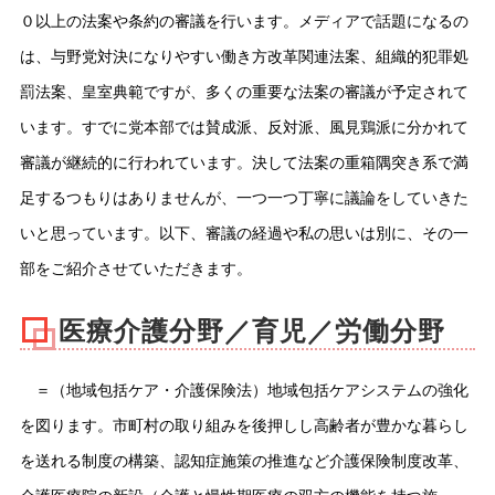
０以上の法案や条約の審議を行います。メディアで話題になるの
は、与野党対決になりやすい働き方改革関連法案、組織的犯罪処
罰法案、皇室典範ですが、多くの重要な法案の審議が予定されて
います。すでに党本部では賛成派、反対派、風見鶏派に分かれて
審議が継続的に行われています。決して法案の重箱隅突き系で満
足するつもりはありませんが、一つ一つ丁寧に議論をしていきた
いと思っています。以下、審議の経過や私の思いは別に、その一
部をご紹介させていただきます。
医療介護分野／育児／労働分野
＝（地域包括ケア・介護保険法）地域包括ケアシステムの強化
を図ります。市町村の取り組みを後押しし高齢者が豊かな暮らし
を送れる制度の構築、認知症施策の推進など介護保険制度改革、