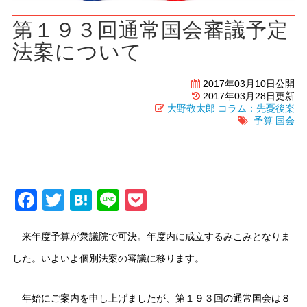
第１９３回通常国会審議予定
法案について
2017年03月10日公開
2017年03月28日更新
大野敬太郎
コラム：先憂後楽
予算
国会
Facebook
Twitter
Hatena
Line
Pocket
来年度予算が衆議院で可決。年度内に成立するみこみとなりま
した。いよいよ個別法案の審議に移ります。
年始にご案内を申し上げましたが、第１９３回の通常国会は８