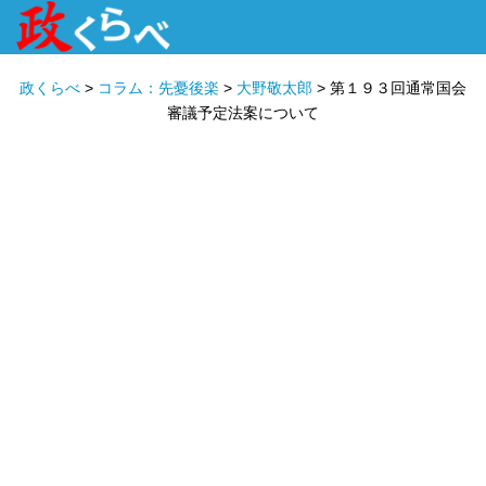
HOME
ABOUT
政治家
衆議院選挙
投票先を選ぶ
政くらべ
>
コラム：先憂後楽
>
大野敬太郎
>
第１９３回通常国会
審議予定法案について