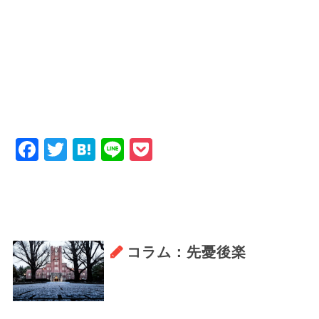
Facebook
Twitter
Hatena
Line
Pocket
コラム：先憂後楽