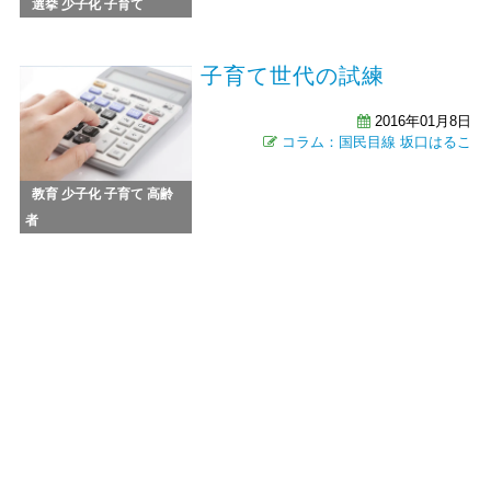
選挙
少子化
子育て
子育て世代の試練
2016年01月8日
コラム：国民目線
坂口はるこ
教育
少子化
子育て
高齢
者