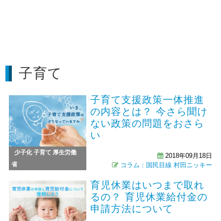
子育て
子育て支援政策一体推進
の内容とは？ 今さら聞け
ない政策の問題をおさら
い
少子化
子育て
厚生労働
2018年09月18日
省
コラム：国民目線
村田ニッキー
育児休業はいつまで取れ
るの？ 育児休業給付金の
申請方法について