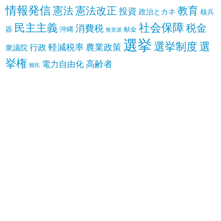
情報発信
憲法
憲法改正
教育
投資
政治とカネ
核兵
社会保障
民主主義
税金
消費税
器
沖縄
献金
無党派
選挙
選挙制度
選
軽減税率
農業政策
行政
衆議院
挙権
高齢者
電力自由化
難民