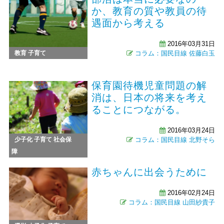
か、教育の質や教員の待
遇面から考える
2016年03月31日
教育
子育て
コラム：国民目線
佐藤白玉
保育園待機児童問題の解
消は、日本の将来を考え
ることにつながる。
2016年03月24日
少子化
子育て
社会保
コラム：国民目線
北野そら
障
赤ちゃんに出会うために
2016年02月24日
コラム：国民目線
山田紗貴子