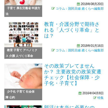
2018年08月20日
子育て
厚生労働省
申請方
コラム：国民目線
政くらべ編集部
法
教育・介護分野で期待さ
れる「人づくり革命」と
は？
2018年01月16日
教育
子育て
アベノミク
コラム：国民目線
政くらべ編集部
ス
介護
人づくり革命
その政策ブレてません
か？ 主要政党の政策変遷
チェック【社会保障・少
子化・子育て】
少子化
子育て
社会保
2016年04月8日
障
公約
特集
部活は本当に必要なの