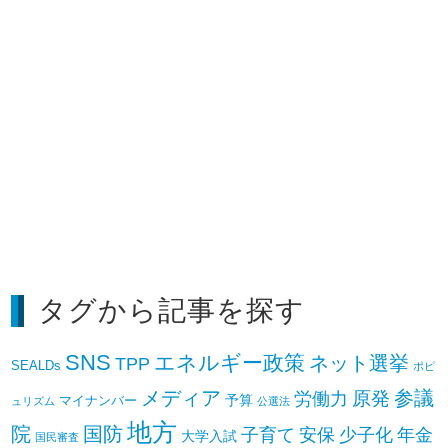
タグから記事を探す
SNS
エネルギー政策
ネット選挙
TPP
SEALDs
ポピ
参議
メディア
原発
労働力
予算
マイナンバー
ュリズム
公選法
地方
院
国防
子育て
安保
少子化
年金
大学入試
国民審査