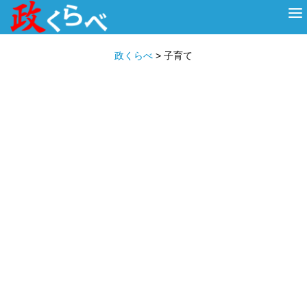
HOME
ABOUT
政治家
衆議院選挙
投票先を選ぶ
政くらべ
>
子育て