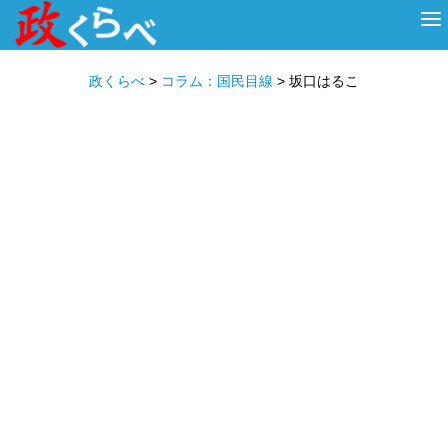
HOME
ABOUT
政治家
衆議院選挙
投票先を選ぶ
政くらべ
>
コラム：国民目線
>
坂口はるこ