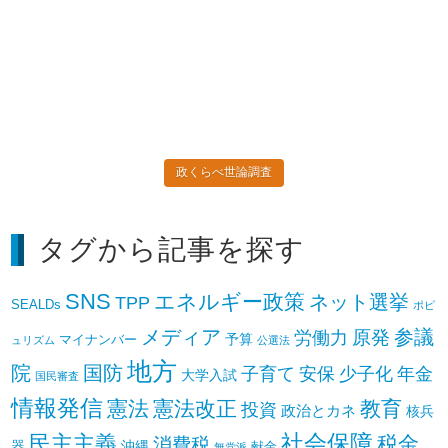
政くらべ世論調査
タグから記事を探す
SNS
エネルギー政策
ネット選挙
TPP
SEALDs
ポピ
参議
メディア
原発
労働力
予算
マイナンバー
ュリズム
公選法
地方
院
国防
子育て
安保
少子化
年金
大学入試
国民審査
情報発信
憲法
憲法改正
教育
投資
政治とカネ
核兵
社会保障
民主主義
税金
消費税
器
沖縄
献金
無党派