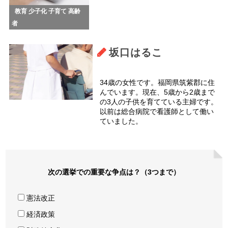
教育
少子化
子育て
高齢
者
坂口はるこ
34歳の女性です。福岡県筑紫郡に住
んでいます。現在、5歳から2歳まで
の3人の子供を育てている主婦です。
以前は総合病院で看護師として働い
ていました。
次の選挙での重要な争点は？（3つまで）
憲法改正
経済政策