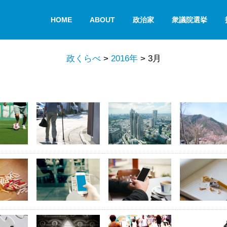
HOME
ABOUT
政治家
衆議院選挙
政くらべ
>
2016年
>
3月