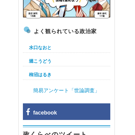
よく観られている政治家
水口なおと
堀こうどう
柿沼はるき
簡易アンケート「世論調査」
facebook
政くらべのツイート