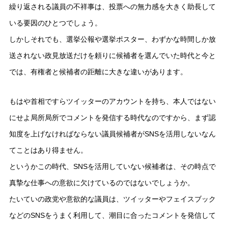
繰り返される議員の不祥事は、投票への無力感を大きく助長して
いる要因のひとつでしょう。
しかしそれでも、選挙公報や選挙ポスター、わずかな時間しか放
送されない政見放送だけを頼りに候補者を選んでいた時代と今と
では、有権者と候補者の距離に大きな違いがあります。
もはや首相ですらツイッターのアカウントを持ち、本人ではない
にせよ局所局所でコメントを発信する時代なのですから、まず認
知度を上げなければならない議員候補者がSNSを活用しないなん
てことはあり得ません。
というかこの時代、SNSを活用していない候補者は、その時点で
真摯な仕事への意欲に欠けているのではないでしょうか。
たいていの政党や意欲的な議員は、ツイッターやフェイスブック
などのSNSをうまく利用して、潮目に合ったコメントを発信して