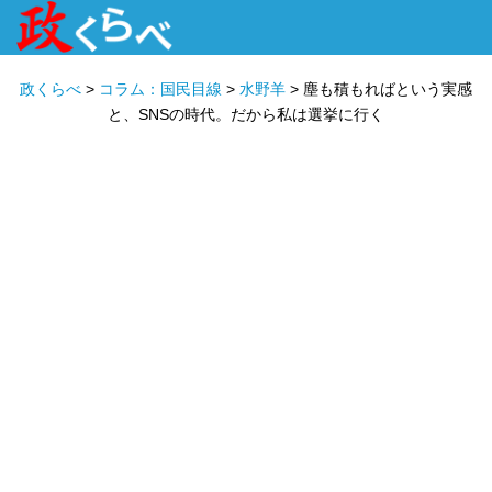
HOME
ABOUT
政治家
衆議院選挙
投票先を選ぶ
政くらべ
>
コラム：国民目線
>
水野羊
>
塵も積もればという実感
と、SNSの時代。だから私は選挙に行く