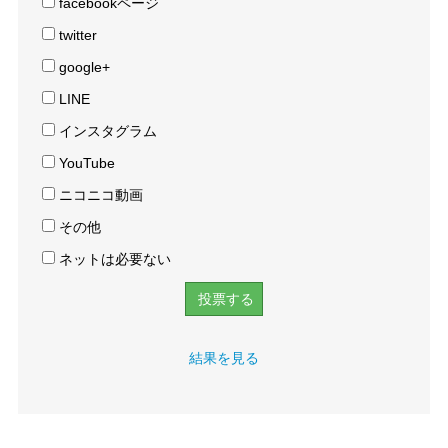
facebookページ
twitter
google+
LINE
インスタグラム
YouTube
ニコニコ動画
その他
ネットは必要ない
結果を見る