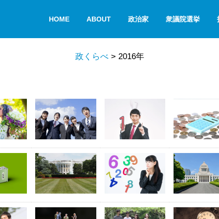
HOME
ABOUT
政治家
衆議院選挙
政くらべ
>
2016年