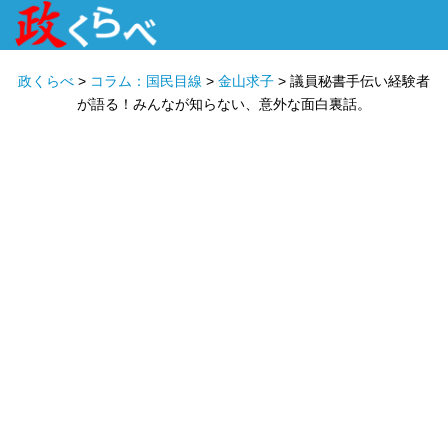
HOME
ABOUT
政治家
衆議院選挙
投票先を選ぶ
政くらべ
>
コラム：国民目線
>
金山求子
>
議員秘書手伝い経験者
が語る！みんなが知らない、意外な面白裏話。