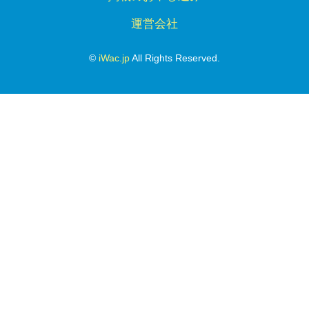
運営会社
©
iWac.jp
All Rights Reserved.