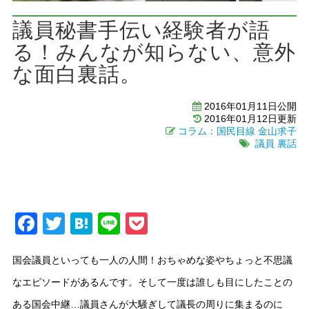
議員秘書手伝い経験者が語
る！みんなが知らない、意外
な面白裏話。
2016年01月11日公開
2016年01月12日更新
コラム：国民目線
金山求子
議員
裏話
Facebook
Twitter
Hatena
Line
Pocket
国会議員といっても一人の人間！おちゃめな姿やちょっと不思議
なエピソードがあるんです。そして一度は誰しも目にしたことの
ある国会中継…議員さんが大騒ぎして議長の周りに集まるのに