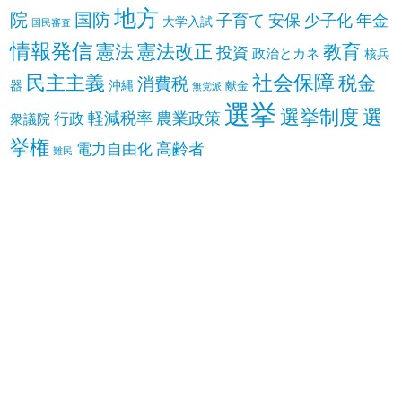
地方
院
国防
子育て
安保
少子化
年金
大学入試
国民審査
情報発信
憲法
憲法改正
教育
投資
政治とカネ
核兵
社会保障
民主主義
税金
消費税
器
沖縄
献金
無党派
選挙
選挙制度
選
軽減税率
農業政策
行政
衆議院
挙権
高齢者
電力自由化
難民