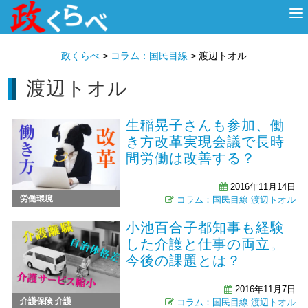
HOME
ABOUT
政治家
衆議院選挙
投票先を選ぶ
政くらべ
>
コラム：国民目線
>
渡辺トオル
渡辺トオル
生稲晃子さんも参加、働
き方改革実現会議で長時
間労働は改善する？
2016年11月14日
労働環境
コラム：国民目線
渡辺トオル
小池百合子都知事も経験
した介護と仕事の両立。
今後の課題とは？
2016年11月7日
介護保険
介護
コラム：国民目線
渡辺トオル