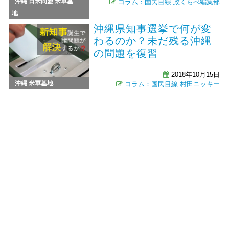
沖縄
日米同盟
米軍基
コラム：国民目線
政くらべ編集部
地
沖縄県知事選挙で何が変
わるのか？未だ残る沖縄
の問題を復習
2018年10月15日
沖縄
米軍基地
コラム：国民目線
村田ニッキー