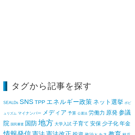
タグから記事を探す
SNS
エネルギー政策
ネット選挙
TPP
SEALDs
ポピ
参議
メディア
原発
労働力
予算
マイナンバー
ュリズム
公選法
地方
院
国防
子育て
安保
少子化
年金
大学入試
国民審査
情報発信
憲法
憲法改正
教育
投資
政治とカネ
核兵