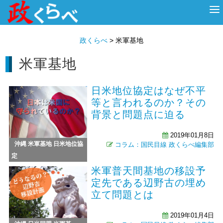
HOME
ABOUT
政治家
衆議院選挙
投票先を選ぶ
政くらべ
>
米軍基地
米軍基地
日米地位協定はなぜ不平
等と言われるのか？その
背景と問題点に迫る
2019年01月8日
沖縄
米軍基地
日米地位協
コラム：国民目線
政くらべ編集部
定
米軍普天間基地の移設予
定先である辺野古の埋め
立て問題とは
2019年01月4日