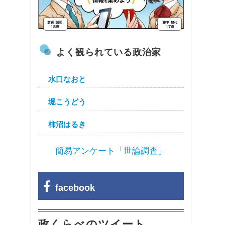
よく観られている政治家
水口なおと
堀こうどう
柿沼はるき
簡易アンケート「世論調査」
facebook
政くらべのツイート