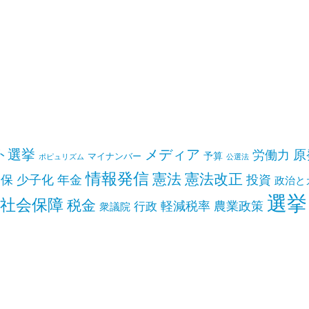
ト選挙
メディア
原
労働力
予算
マイナンバー
ポピュリズム
公選法
情報発信
憲法
憲法改正
安保
少子化
年金
投資
政治と
選挙
社会保障
税金
軽減税率
農業政策
行政
衆議院