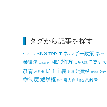
タグから記事を探す
SNS
エネルギー政策
ネッ
TPP
SEALDs
地方
参議院
国防
子育て
大学入試
国民審査
民主主義
教育
消費税
核兵器
沖縄
献金
無党派
挙制度
選挙権
高齢者
電力自由化
難民