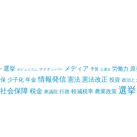
ト選挙
メディア
原
労働力
予算
マイナンバー
ポピュリズム
公選法
情報発信
憲法
憲法改正
安保
少子化
年金
投資
政治と
選挙
社会保障
税金
軽減税率
農業政策
行政
衆議院