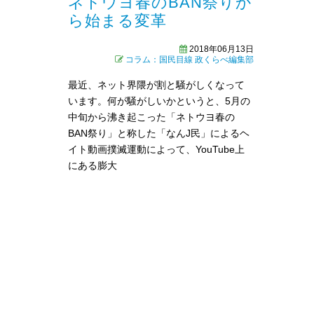
ネトウヨ春のBAN祭りか
ら始まる変革
2018年06月13日
コラム：国民目線
政くらべ編集部
最近、ネット界隈が割と騒がしくなって
います。何が騒がしいかというと、5月の
中旬から沸き起こった「ネトウヨ春の
BAN祭り」と称した「なんJ民」によるヘ
イト動画撲滅運動によって、YouTube上
にある膨大