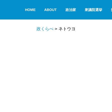
HOME
ABOUT
政治家
衆議院選挙
政くらべ
>
ネトウヨ