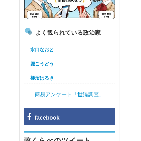
よく観られている政治家
水口なおと
堀こうどう
柿沼はるき
簡易アンケート「世論調査」
facebook
政くらべのツイート