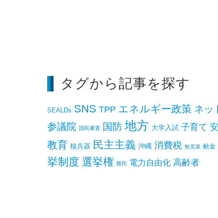
タグから記事を探す
SNS
エネルギー政策
ネッ
TPP
SEALDs
地方
参議院
国防
子育て
大学入試
国民審査
民主主義
教育
消費税
核兵器
沖縄
献金
無党派
挙制度
選挙権
高齢者
電力自由化
難民