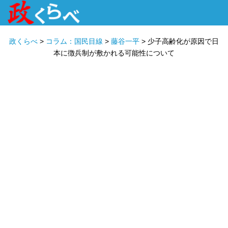
HOME
ABOUT
政治家
衆議院選挙
投票先を選ぶ
政くらべ
>
コラム：国民目線
>
藤谷一平
>
少子高齢化が原因で日
本に徴兵制が敷かれる可能性について