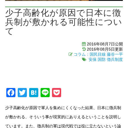
少子高齢化が原因で日本に徴
兵制が敷かれる可能性につい
て
2016年08月7日公開
2016年08月5日更新
コラム：国民目線
藤谷一平
安保
国防
徴兵制度
Facebook
Twitter
Hatena
Line
Pocket
少子高齢化が原因で軍人を集めにくくなった結果、日本に徴兵制
が敷かれる、そういう事が現実的にありえるということを説明し
ています。また、徴兵制の軍は現代戦では役に立たないという論