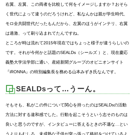
右翼、左翼、この両者を比較して何をイメージしますか？おそら
く世代によって違うのだろうけれど、私なんかは親が学生時代、
モロ全共闘世代だったもんだから、左翼のほうがインテリ、右翼
は過激、って刷り込まれてたんですね。
ところが時は流れて2015年現在ではちょっと様子が違うらしいの
です。それが今何かと話題のSEALDs（シールズ ）と、現在慶応
義塾大学法学部に通い、産経新聞グループのオピニオンサイト
『iRONNA』の特別編集長を務める山本みずき氏なんです。
SEALDsって…うーん。
そもそも、私がこの件について関心を持ったのはSEALDsの活動
方法に対する違和感でした。行動を起こそうという志そのものは
良いと思うのですが、インタビューに答えるときの不遜な…とい
うよりもむしろ、未成熟な子供が突っ張って格好をつけているよ