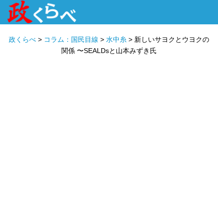
HOME
ABOUT
政治家
衆議院選挙
投票先を選ぶ
政くらべ
>
コラム：国民目線
>
水中糸
>
新しいサヨクとウヨクの
関係 〜SEALDsと山本みずき氏