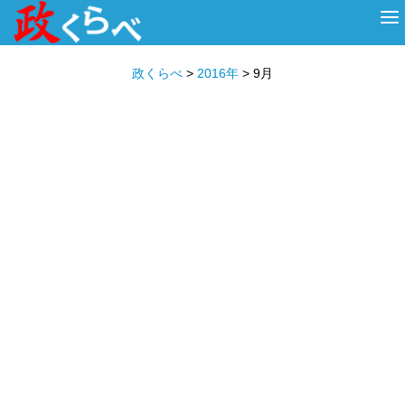
HOME
ABOUT
政治家
衆議院選挙
投票先を選ぶ
政くらべ
>
2016年
>
9月