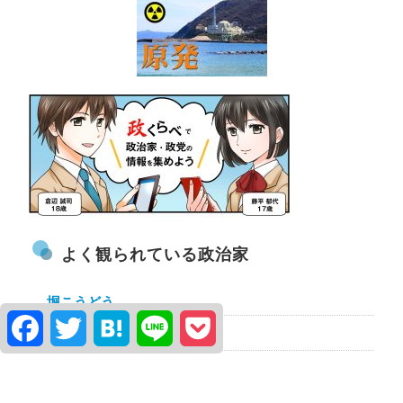
よく観られている政治家
堀こうどう
Facebook
Twitter
Hatena
Line
Pocket
柿沼はるき
水口なおと