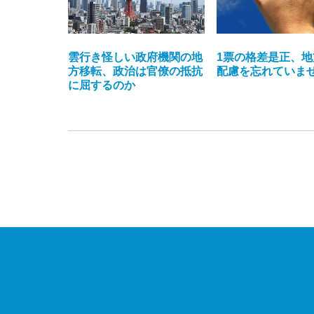
雲行き怪しい政府機関の地
1票の格差是正、地
方移転、政治は官僚の抵抗
配慮を忘れていま
に屈するのか