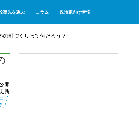
投票先を選ぶ
コラム
政治家向け情報
めの町づくりって何だろう？
の
日公開
日更新
日子
創生