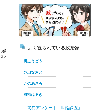
よく観られている政治家
結婚
パレ
堀こうどう
水口なおと
かのあきら
柿沼はるき
簡易アンケート「世論調査」