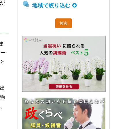
」が
地域で絞り込む
ま
を一
」と
は出
産物
は、