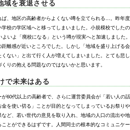
地域を衰退させる
れば、地区の高齢者からよくない噂を立てられる…。昨年
小学校の学区域へと移ってしまいました。小規模校でした
。いよいよ「廃校になる」という噂が現実へと加速しました
の距離感が近いところでした。しかし「地域を盛り上げる
たくない」と出て行く人が増えてしまいました。とても悲
づくりの抱える問題なのではないかと思います。
けで未来はある
が60代以上の高齢者で、さらに運営委員会が「若い人の
お金を使い切る」ことが目的となってしまっているお祭り
果など、若い世代の意見を取り入れ、地域の人口の流出や
ることができるはずです。人間同士の根本的なコミュニケ