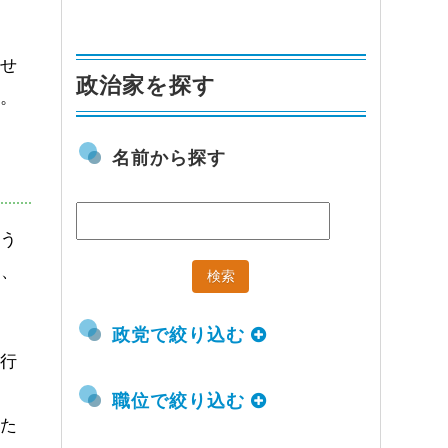
させ
政治家を探す
実。
名前から探す
舞う
く、
政党で絞り込む
た行
職位で絞り込む
うた