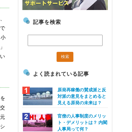
度、
記事を検索
ので
。小
会」
しい
よく読まれている記事
原発再稼働の賛成派と反
対派の意見をまとめると
話を
見える原発の未来は？
や交
官僚の人事制度のメリッ
地元
ト・デメリットは？ 内閣
ーシ
人事局って何？