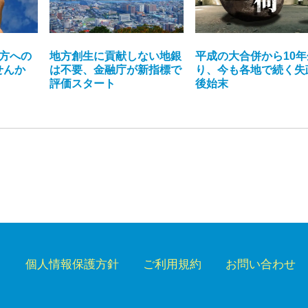
方への
地方創生に貢献しない地銀
平成の大合併から10年
せんか
は不要、金融庁が新指標で
り、今も各地で続く失
評価スタート
後始末
個人情報保護方針
ご利用規約
お問い合わせ