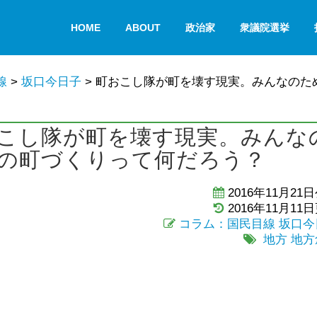
HOME
ABOUT
政治家
衆議院選挙
線
>
坂口今日子
>
町おこし隊が町を壊す現実。みんなのた
こし隊が町を壊す現実。みんな
の町づくりって何だろう？
2016年11月21
2016年11月11
コラム：国民目線
坂口今
地方
地方