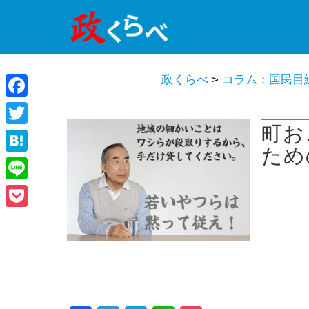
政くらべ
>
コラム：国民目
Facebook
町お
Twitter
ため
Hatena
Line
Pocket