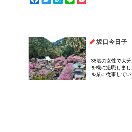
坂口今日子
38歳の女性で大
を機に退職しまし
ル業に従事してい