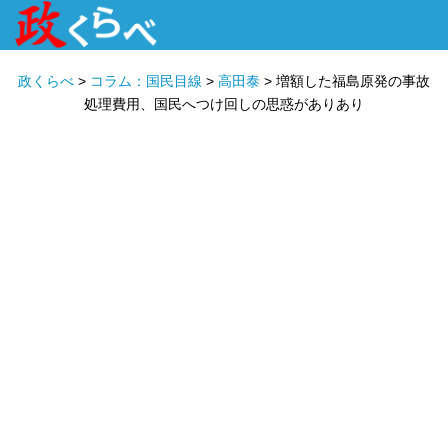
HOME
ABOUT
政治家
衆議院選挙
投票先を選ぶ
政くらべ
>
コラム：国民目線
>
高田泰
>
増額した福島原発の事故
処理費用、国民へつけ回しの思惑がありあり