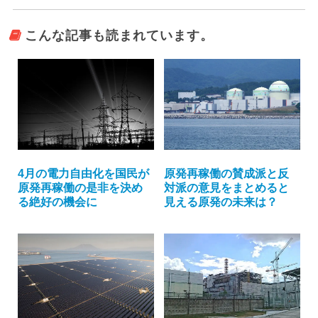
こんな記事も読まれています。
4月の電力自由化を国民が
原発再稼働の賛成派と反
原発再稼働の是非を決め
対派の意見をまとめると
る絶好の機会に
見える原発の未来は？