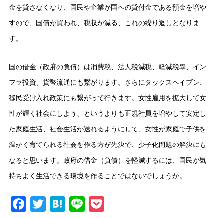
金を貸さなくなり、国民や企業が国への貸付金である預金を増や
すので、国債が買われ、税収が減る、これの繰り返しとなりま
す。
国の借金（政府の負債）は消費税、法人税減税、軽減税率、イン
フラ投資、貨幣流通にも繋がります。さらにタックスヘイブン、
移民受け入れ政策にも繋がって行きます。女性雇用を拡大して女
性が輝く社会にしよう、というよりも正規社員を増やして安定し
た家庭生活、社会生活が送れるようにして、女性が家庭で子供を
温かく育てられる社会を作る方が先決で、少子化問題の解決にも
なると思います。政府の借金（負債）を軽減するには、国民が気
持ちよく生活できる環境を作ることではないでしょうか。
Facebook
Twitter
Hatena
Line
Pocket