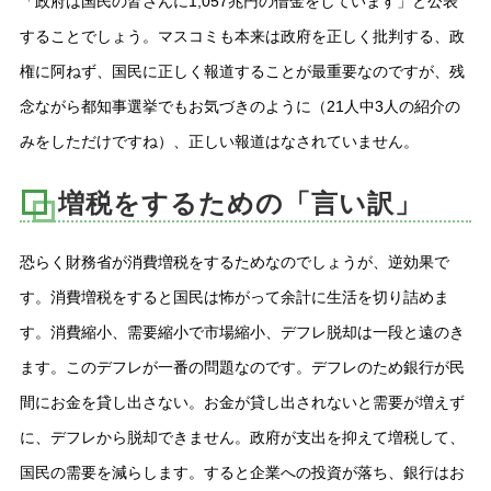
「政府は国民の皆さんに1,057兆円の借金をしています」と公表
することでしょう。マスコミも本来は政府を正しく批判する、政
権に阿ねず、国民に正しく報道することが最重要なのですが、残
念ながら都知事選挙でもお気づきのように（21人中3人の紹介の
みをしただけですね）、正しい報道はなされていません。
増税をするための「言い訳」
恐らく財務省が消費増税をするためなのでしょうが、逆効果で
す。消費増税をすると国民は怖がって余計に生活を切り詰めま
す。消費縮小、需要縮小で市場縮小、デフレ脱却は一段と遠のき
ます。このデフレが一番の問題なのです。デフレのため銀行が民
間にお金を貸し出さない。お金が貸し出されないと需要が増えず
に、デフレから脱却できません。政府が支出を抑えて増税して、
国民の需要を減らします。すると企業への投資が落ち、銀行はお