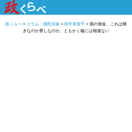
HOME
ABOUT
政治家
衆議院選挙
投票先を選ぶ
政くらべ
>
コラム：国民目線
>
田中美智子
>
国の借金、これは嘆
きなのか脅しなのか、ともかく嘘には相違ない