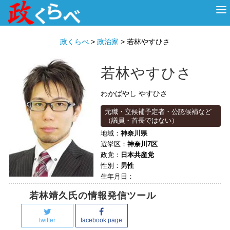
HOME
ABOUT
政治家
衆議院選挙
投票先を選ぶ
政くらべ
>
政治家
>
若林やすひさ
若林やすひさ
わかばやし やすひさ
元職・立候補予定者・公認候補など
（議員・首長ではない）
地域：
神奈川県
選挙区：
神奈川7区
政党：
日本共産党
性別：
男性
生年月日：
若林靖久氏の情報発信ツール
twitter
facebook page