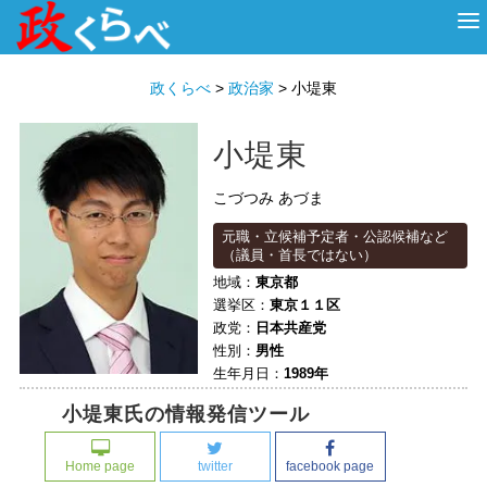
HOME
ABOUT
政治家
衆議院選挙
投票先を選ぶ
政くらべ
>
政治家
>
小堤東
小堤東
こづつみ あづま
元職・立候補予定者・公認候補など
（議員・首長ではない）
地域：
東京都
選挙区：
東京１１区
政党：
日本共産党
性別：
男性
生年月日：
1989年
小堤東氏の情報発信ツール
Home page
twitter
facebook page