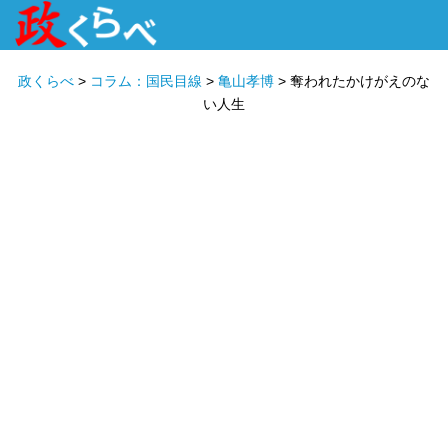
HOME
ABOUT
政治家
衆議院選挙
投票先を選ぶ
政くらべ
>
コラム：国民目線
>
亀山孝博
>
奪われたかけがえのな
い人生