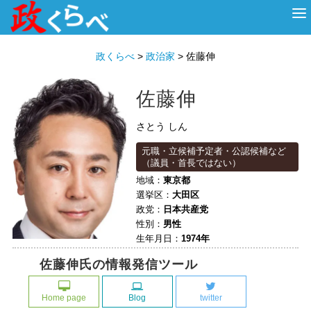
HOME
ABOUT
政治家
衆議院選挙
投票先を選ぶ
政くらべ
>
政治家
>
佐藤伸
佐藤伸
さとう しん
元職・立候補予定者・公認候補など
（議員・首長ではない）
地域：
東京都
選挙区：
大田区
政党：
日本共産党
性別：
男性
生年月日：
1974年
佐藤伸氏の情報発信ツール
Home page
Blog
twitter