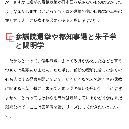
が、さすがに選挙の看板政策が日本語を成さないものはなかった
ような気がします（といっても今回の選挙で我が自民党の広報の
在り方は大いに反省する必要があると思いますが）。
参議院選挙や都知事選と朱子学
と陽明学
だからといって、儒学衰退によって政党が劣化したなどと言う
つもりは毛頭ありません。ただ単に、前段の理解に苦しむ多くの
有名人による発言を聞いていて、いろいろな先人先達たちの儒教
に関する言葉、特に、朱子学と陽明学の違いを思い出したにすぎ
ません。と言ってもそれらを自分は理解しているかどうかは甚だ
疑問なので、ここは善然庵閑話シリーズにしておきたいと思いま
す。