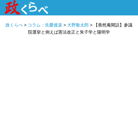
HOME
ABOUT
政治家
衆議院選挙
投票先を選ぶ
政くらべ
>
コラム：先憂後楽
>
大野敬太郎
>
【善然庵閑話】参議
院選挙と例えば憲法改正と朱子学と陽明学