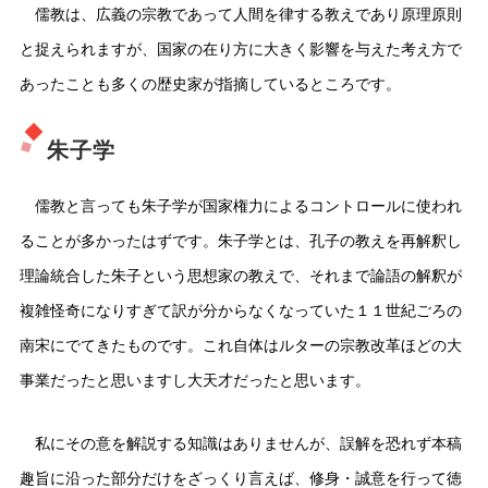
儒教は、広義の宗教であって人間を律する教えであり原理原則
と捉えられますが、国家の在り方に大きく影響を与えた考え方で
あったことも多くの歴史家が指摘しているところです。
朱子学
儒教と言っても朱子学が国家権力によるコントロールに使われ
ることが多かったはずです。朱子学とは、孔子の教えを再解釈し
理論統合した朱子という思想家の教えで、それまで論語の解釈が
複雑怪奇になりすぎて訳が分からなくなっていた１１世紀ごろの
南宋にでてきたものです。これ自体はルターの宗教改革ほどの大
事業だったと思いますし大天才だったと思います。
私にその意を解説する知識はありませんが、誤解を恐れず本稿
趣旨に沿った部分だけをざっくり言えば、修身・誠意を行って徳