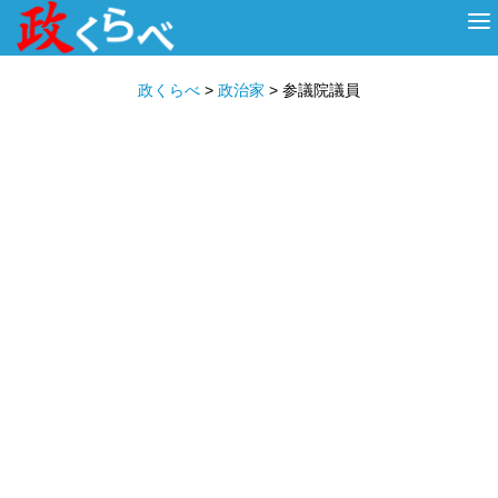
HOME
ABOUT
政治家
衆議院選挙
投票先を選ぶ
政くらべ
>
政治家
>
参議院議員