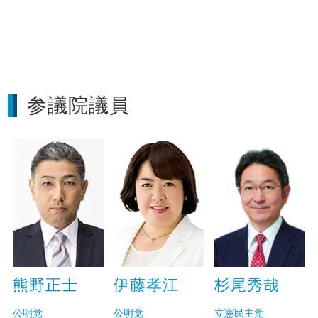
参議院議員
熊野正士
伊藤孝江
杉尾秀哉
公明党
公明党
立憲民主党