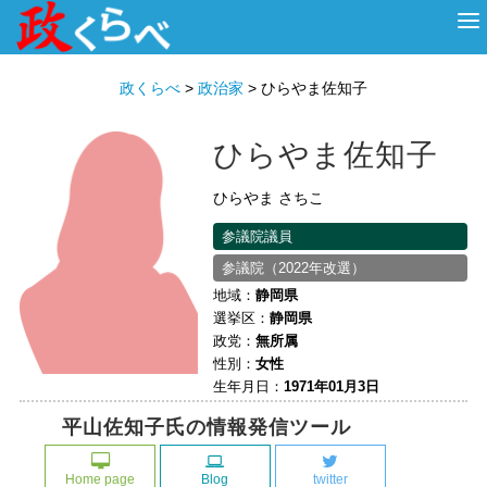
HOME
ABOUT
政治家
衆議院選挙
投票先を選ぶ
政くらべ
>
政治家
>
ひらやま佐知子
ひらやま佐知子
ひらやま さちこ
参議院議員
参議院（2022年改選）
地域：
静岡県
選挙区：
静岡県
政党：
無所属
性別：
女性
生年月日：
1971年01月3日
平山佐知子氏の情報発信ツール
Home page
Blog
twitter