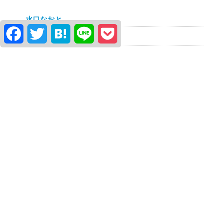
水口なおと
Facebook
Twitter
Hatena
Line
Pocket
堀こうどう
柿沼はるき
簡易アンケート「世論調査」
facebook
政くらべのツイート
@say_kurabe からのツイート