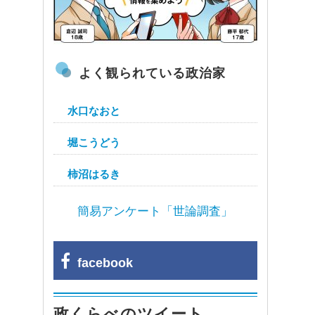
よく観られている政治家
水口なおと
堀こうどう
柿沼はるき
簡易アンケート「世論調査」
facebook
政くらべのツイート