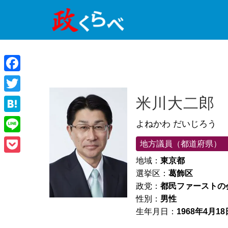
Facebook
Twitter
米川大二郎
Hatena
よねかわ だいじろう
Line
地方議員（都道府県）
Pocket
地域：
東京都
選挙区：
葛飾区
政党：
都民ファーストの
性別：
男性
生年月日：
1968年4月18