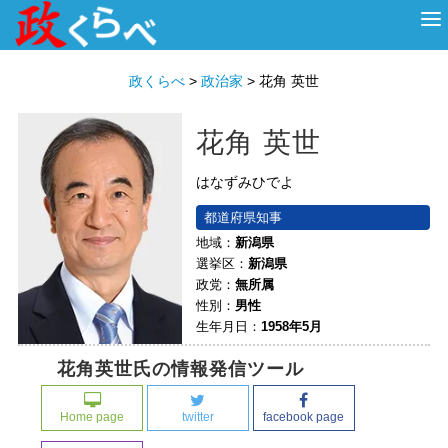
HOME
ABOUT
政治家
衆議院選挙
投票先を選ぶ
政くらべ
>
政治家
>
花角 英世
花角 英世
はなずみひでよ
都道府県知事
地域：
新潟県
選挙区：
新潟県
政党：
無所属
性別：
男性
生年月日：
1958年5月
花角英世氏の情報発信ツール
Home page
twitter
facebook page