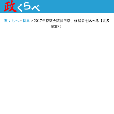
HOME
ABOUT
政治家
衆議院選挙
投票先を選ぶ
政くらべ
>
特集
>
2017年都議会議員選挙、候補者を比べる【北多
摩3区】