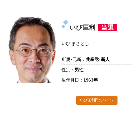
いび匡利
当選
いび まさとし
所属･元新：
共産党･新人
性別：
男性
生年月日：
1963年
いび匡利氏のページ