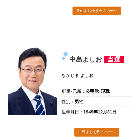
栗山よしゆき氏のページ
中島よしお
当選
なかじま よしお
所属･元新：
公明党･現職
性別：
男性
生年月日：
1949年12月31日
中島よしお氏のページ