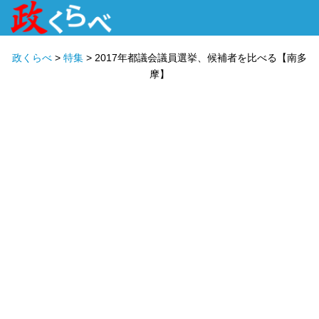
HOME
ABOUT
政治家
衆議院選挙
投票先を選ぶ
政くらべ
>
特集
>
2017年都議会議員選挙、候補者を比べる【南多
摩】