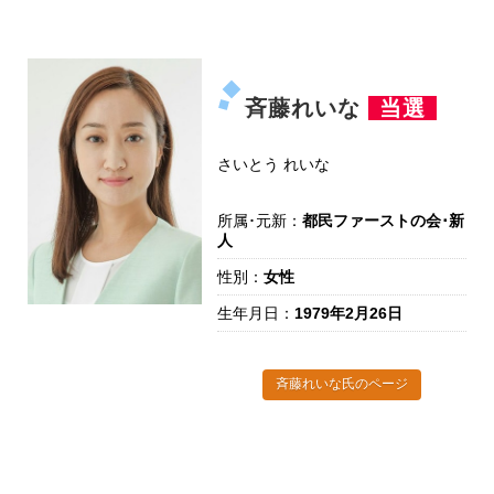
斉藤れいな
当選
さいとう れいな
所属･元新：
都民ファーストの会･新
人
性別：
女性
生年月日：
1979年2月26日
斉藤れいな氏のページ