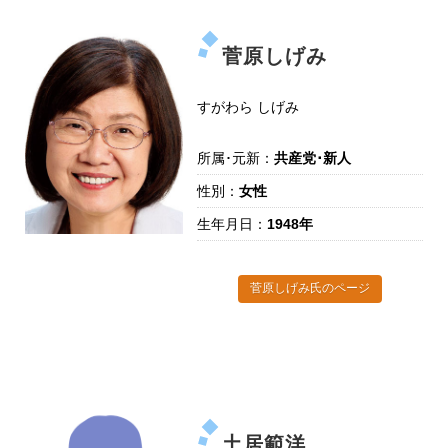
菅原しげみ
すがわら しげみ
所属･元新：
共産党･新人
性別：
女性
生年月日：
1948年
菅原しげみ氏のページ
土居範洋