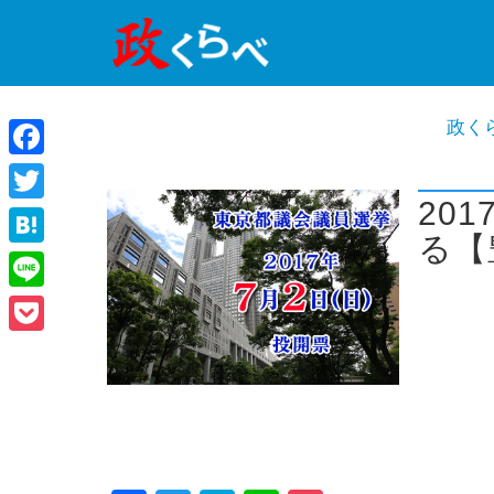
政く
Facebook
20
Twitter
る【
Hatena
Line
Pocket