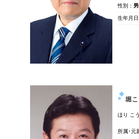
性別：
男
生年月日
堀こ
ほり こ
所属･元