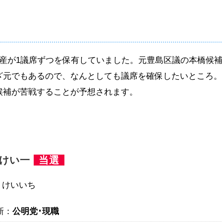
産が1議席ずつを保有していました。元豊島区議の本橋候
ざ元でもあるので、なんとしても議席を確保したいところ
候補が苦戦することが予想されます。
橋けい一
当選
 けいいち
新：
公明党･現職