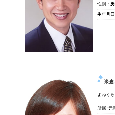
性別：
男
生年月日
米
よねくら
所属･元