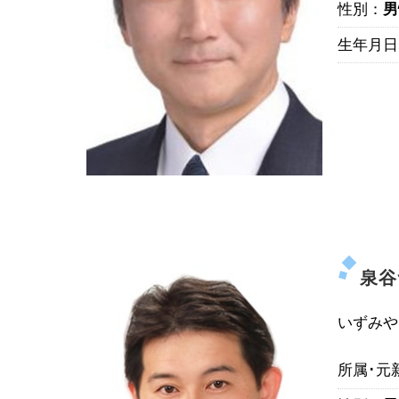
性別：
男
生年月日
泉谷
いずみや
所属･元