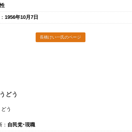
性
：
1956年10月7日
長橋けい一氏のページ
うどう
うどう
新：
自民党･現職