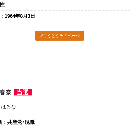
性
：
1964年8月3日
堀こうどう氏のページ
倉春奈
当選
 はるな
新：
共産党･現職