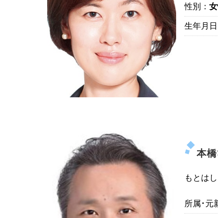
性別：
女
生年月日
本
もとはし
所属･元