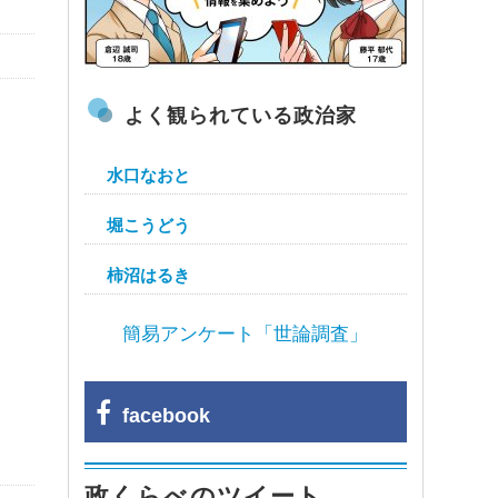
よく観られている政治家
水口なおと
堀こうどう
柿沼はるき
簡易アンケート「世論調査」
facebook
政くらべのツイート