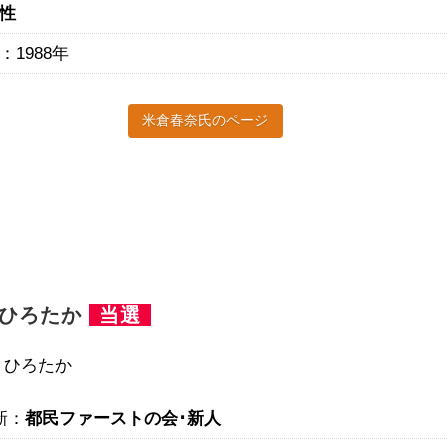
性
：1988年
米倉春奈氏のページ
橋ひろたか
当選
 ひろたか
新：
都民ファーストの会･新人