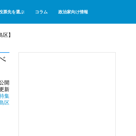
投票先を選ぶ
コラム
政治家向け情報
島区】
べ
日公開
日更新
特集
島区