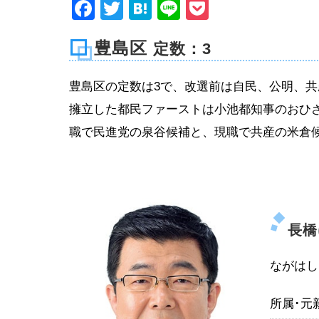
Facebook
Twitter
Hatena
Line
Pocket
豊島区
定数：3
豊島区の定数は3で、改選前は自民、公明、共
擁立した都民ファーストは小池都知事のおひ
職で民進党の泉谷候補と、現職で共産の米倉
長
ながはし
所属･元