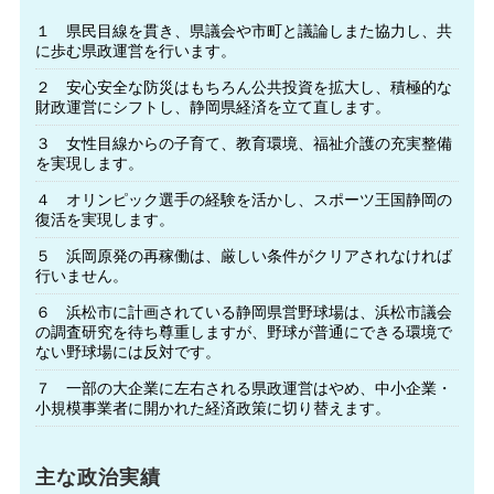
１ 県民目線を貫き、県議会や市町と議論しまた協力し、共
に歩む県政運営を行います。
２ 安心安全な防災はもちろん公共投資を拡大し、積極的な
財政運営にシフトし、静岡県経済を立て直します。
３ 女性目線からの子育て、教育環境、福祉介護の充実整備
を実現します。
４ オリンピック選手の経験を活かし、スポーツ王国静岡の
復活を実現します。
５ 浜岡原発の再稼働は、厳しい条件がクリアされなければ
行いません。
６ 浜松市に計画されている静岡県営野球場は、浜松市議会
の調査研究を待ち尊重しますが、野球が普通にできる環境で
ない野球場には反対です。
７ 一部の大企業に左右される県政運営はやめ、中小企業・
小規模事業者に開かれた経済政策に切り替えます。
主な政治実績