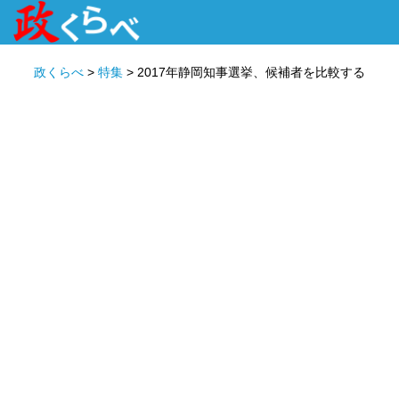
HOME
ABOUT
政治家
衆議院選挙
投票先を選ぶ
政くらべ
>
特集
>
2017年静岡知事選挙、候補者を比較する