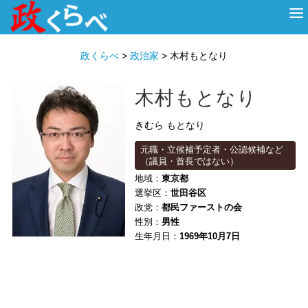
HOME
ABOUT
政治家
衆議院選挙
投票先を選ぶ
政くらべ
>
政治家
>
木村もとなり
木村もとなり
きむら もとなり
元職・立候補予定者・公認候補など
（議員・首長ではない）
地域：
東京都
選挙区：
世田谷区
政党：
都民ファーストの会
性別：
男性
生年月日：
1969年10月7日