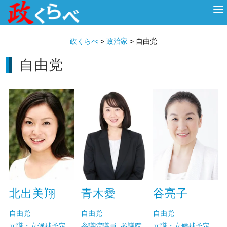
HOME
ABOUT
政治家
衆議院選挙
投票先を選ぶ
政くらべ
>
政治家
>
自由党
自由党
北出美翔
青木愛
谷亮子
自由党
自由党
自由党
元職・立候補予定
参議院議員
,
参議院
元職・立候補予定