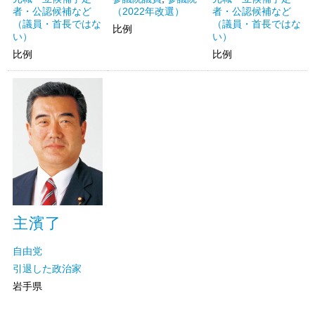
者・公認候補など
（2022年改選）
者・公認候補など
（議員・首長ではな
（議員・首長ではな
比例
い）
い）
比例
比例
主濱了
自由党
引退した政治家
岩手県