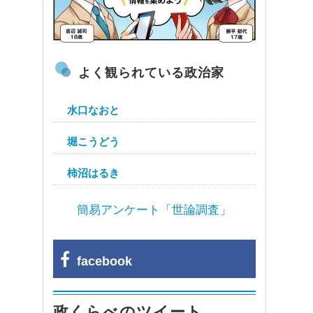
よく観られている政治家
水口なおと
堀こうどう
柿沼はるき
簡易アンケート「世論調査」
facebook
政くらべのツイート