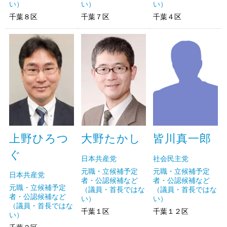
い）
い）
い）
千葉８区
千葉７区
千葉４区
上野ひろつ
大野たかし
皆川真一郎
ぐ
日本共産党
社会民主党
元職・立候補予定
元職・立候補予定
日本共産党
者・公認候補など
者・公認候補など
元職・立候補予定
（議員・首長ではな
（議員・首長ではな
者・公認候補など
い）
い）
（議員・首長ではな
千葉１区
千葉１２区
い）