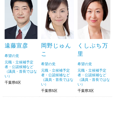
遠藤宣彦
岡野じゅん
くしぶち万
こ
里
希望の党
元職・立候補予定
希望の党
希望の党
者・公認候補など
元職・立候補予定
元職・立候補予定
（議員・首長ではな
者・公認候補など
者・公認候補など
い）
（議員・首長ではな
（議員・首長ではな
千葉県6区
い）
い）
千葉県5区
千葉県3区