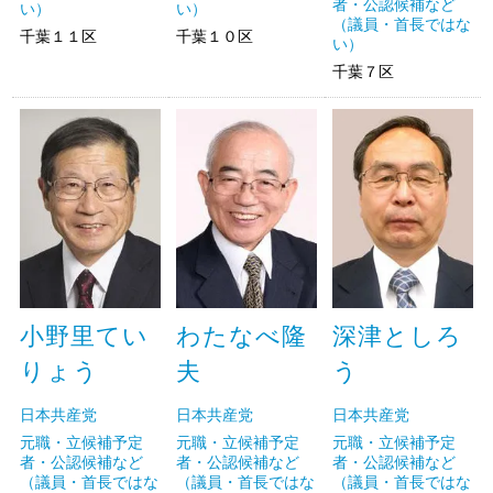
者・公認候補など
い）
い）
（議員・首長ではな
千葉１１区
千葉１０区
い）
千葉７区
小野里てい
わたなべ隆
深津としろ
りょう
夫
う
日本共産党
日本共産党
日本共産党
元職・立候補予定
元職・立候補予定
元職・立候補予定
者・公認候補など
者・公認候補など
者・公認候補など
（議員・首長ではな
（議員・首長ではな
（議員・首長ではな