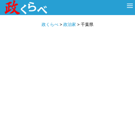
HOME
ABOUT
政治家
衆議院選挙
投票先を選ぶ
政くらべ
>
政治家
>
千葉県