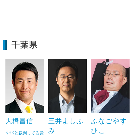
千葉県
大橋昌信
ふなごやす
三井よしふ
ひこ
み
NHKと裁判してる党