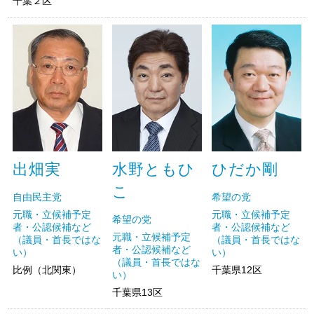
千葉２区
出畑実
水野ともひ
ひだか剛
こ
自由民主党
希望の党
元職・立候補予定
元職・立候補予定
希望の党
者・公認候補など
者・公認候補など
元職・立候補予定
（議員・首長ではな
（議員・首長ではな
者・公認候補など
い）
い）
（議員・首長ではな
比例（北関東）
千葉県12区
い）
千葉県13区