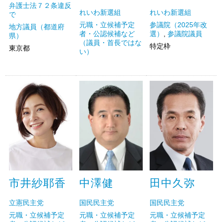
弁護士法７２条違反
れいわ新選組
れいわ新選組
で
参議院（2025年改
元職・立候補予定
地方議員（都道府
選）
,
参議院議員
者・公認候補など
県）
（議員・首長ではな
特定枠
東京都
い）
市井紗耶香
中澤健
田中久弥
立憲民主党
国民民主党
国民民主党
元職・立候補予定
元職・立候補予定
元職・立候補予定