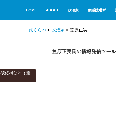
HOME
ABOUT
政治家
衆議院選挙
政くらべ
>
政治家
>
笠原正実
笠原正実氏の情報発信ツール
公認候補など（議