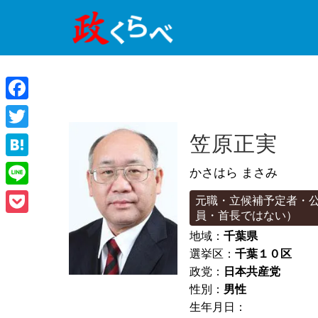
Facebook
Twitter
笠原正実
Hatena
かさはら まさみ
Line
元職・立候補予定者・
員・首長ではない）
Pocket
地域：
千葉県
選挙区：
千葉１０区
政党：
日本共産党
性別：
男性
生年月日：