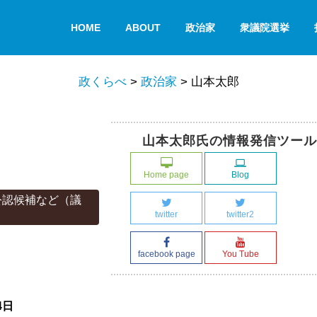
HOME
ABOUT
政治家
衆議院選挙
政くらべ
>
政治家
>
山本太郎
山本太郎氏の情報発信ツール
Home page
Blog
公認候補など（議
twitter
twitter2
facebook page
You Tube
4日