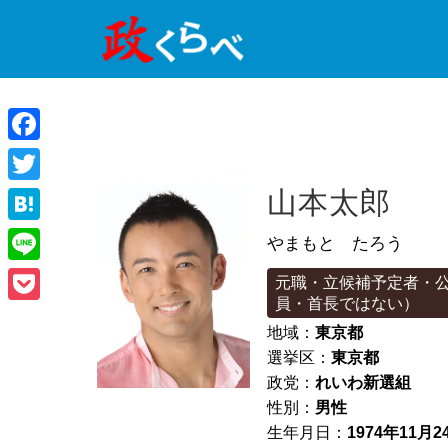
Facebook
Twitter
山本太郎
Hatena
やまもと たろう
Line
元職・立候補予定者・
員・首長ではない）
Pocket
地域：
東京都
選挙区：
東京都
政党：
れいわ新選組
性別：
男性
生年月日：
1974年11月2