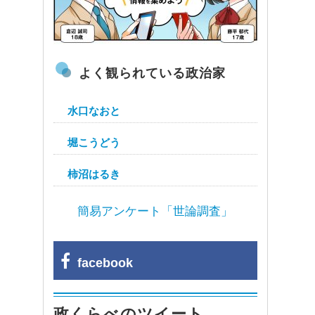
よく観られている政治家
水口なおと
堀こうどう
柿沼はるき
簡易アンケート「世論調査」
facebook
政くらべのツイート