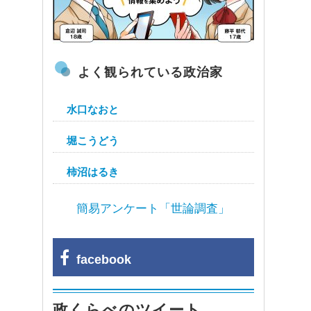
よく観られている政治家
水口なおと
堀こうどう
柿沼はるき
簡易アンケート「世論調査」
facebook
政くらべのツイート