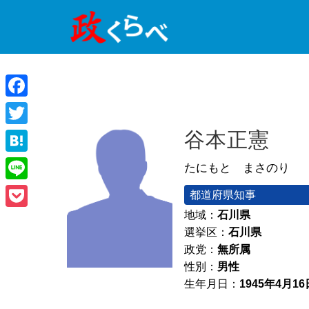
Facebook
Twitter
谷本正憲
Hatena
たにもと まさのり
Line
都道府県知事
地域：
石川県
Pocket
選挙区：
石川県
政党：
無所属
性別：
男性
生年月日：
1945年4月16