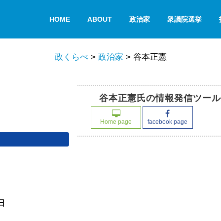
HOME
ABOUT
政治家
衆議院選挙
政くらべ
>
政治家
>
谷本正憲
谷本正憲氏の情報発信ツール
Home page
facebook page
日