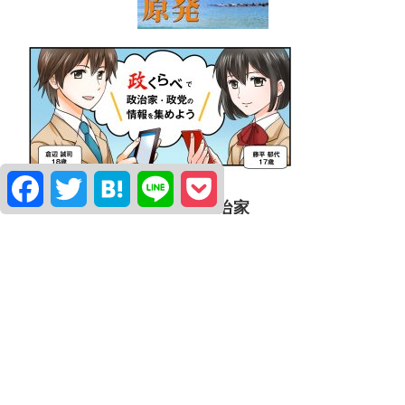
Facebook
Twitter
Hatena
Line
Pocket
よく観られている政治家
水口なおと
堀こうどう
柿沼はるき
簡易アンケート「世論調査」