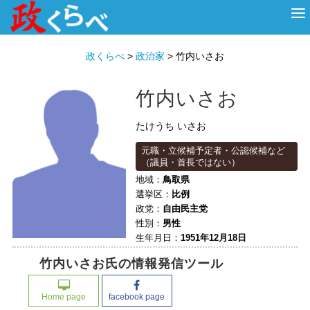
HOME
ABOUT
政治家
衆議院選挙
投票先を選ぶ
政くらべ
>
政治家
>
竹内いさお
竹内いさお
たけうち いさお
元職・立候補予定者・公認候補など
（議員・首長ではない）
地域：
鳥取県
選挙区：
比例
政党：
自由民主党
性別：
男性
生年月日：
1951年12月18日
竹内いさお氏の情報発信ツール
Home page
facebook page