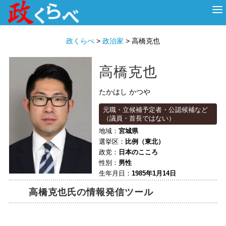
HOME
ABOUT
政治家
衆議院選挙
投票先を選ぶ
政くらべ
>
政治家
>
高橋克也
高橋克也
たかはし かつや
元職・立候補予定者・公認候補など
（議員・首長ではない）
地域：
宮城県
選挙区：
比例（東北）
政党：
日本のこころ
性別：
男性
生年月日：
1985年1月14日
高橋克也氏の情報発信ツール