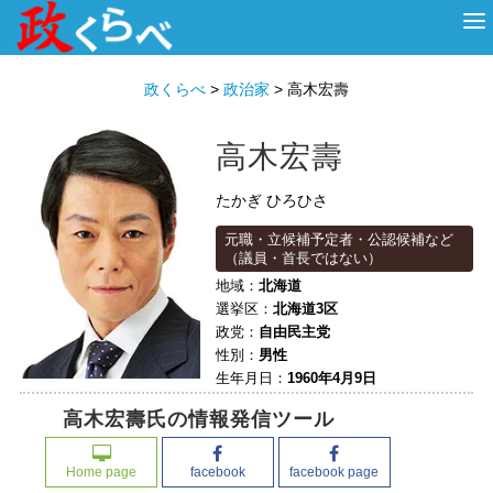
HOME
ABOUT
政治家
衆議院選挙
投票先を選ぶ
政くらべ
>
政治家
>
高木宏壽
高木宏壽
たかぎ ひろひさ
元職・立候補予定者・公認候補など
（議員・首長ではない）
地域：
北海道
選挙区：
北海道3区
政党：
自由民主党
性別：
男性
生年月日：
1960年4月9日
高木宏壽氏の情報発信ツール
Home page
facebook
facebook page