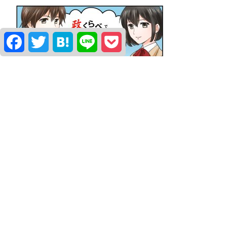
Facebook
Twitter
Hatena
Line
Pocket
よく観られている政治家
堀こうどう
柿沼はるき
水口なおと
簡易アンケート「世論調査」
facebook