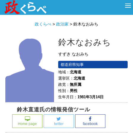
HOME
ABOUT
政治家
衆議院選挙
投票先を選ぶ
政くらべ
>
政治家
>
鈴木なおみち
鈴木なおみち
すずき なおみち
都道府県知事
地域：
北海道
選挙区：
北海道
政党：
無所属
性別：
男性
生年月日：
1981年3月14日
鈴木直道氏の情報発信ツール
Home page
twitter
facebook