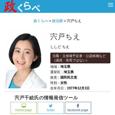
HOME
ABOUT
政治家
衆議院選挙
投票先を選ぶ
政くらべ
>
政治家
>
宍戸ちえ
宍戸ちえ
ししど ちえ
元職・立候補予定者・公認候補など
（議員・首長ではない）
地域：
埼玉県
選挙区：
埼玉県
政党：
国民民主党
性別：
女性
生年月日：
1977年12月3日
宍戸千絵氏の情報発信ツール
Home page
twitter
facebook page