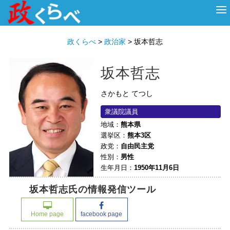
HOME
ABOUT
政治家
衆議院選挙
投票先を選ぶ
政くらべ
>
政治家
>
坂本哲志
坂本哲志
さかもと てつし
衆議院議員
地域：
熊本県
選挙区：
熊本3区
政党：
自由民主党
性別：
男性
生年月日：
1950年11月6日
坂本哲志氏の情報発信ツール
Home page
facebook page