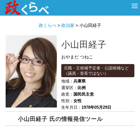
HOME
ABOUT
政治家
衆議院選挙
投票先を選ぶ
政くらべ
>
政治家
>
小山田経子
小山田経子
おやまだ つねこ
元職・立候補予定者・公認候補など
（議員・首長ではない）
地域：
兵庫県
選挙区：
比例
政党：
国民民主党
性別：
女性
生年月日：
1978年05月29日
小山田経子 氏の情報発信ツール