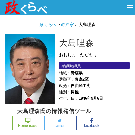
HOME
ABOUT
政治家
衆議院選挙
投票先を選ぶ
政くらべ
>
政治家
>
大島理森
大島理森
おおしま ただもり
衆議院議員
地域：
青森県
選挙区：
青森2区
政党：
自由民主党
性別：
男性
生年月日：
1946年9月6日
大島理森氏の情報発信ツール
Home page
twitter
facebook