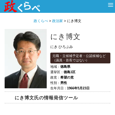
HOME
ABOUT
政治家
衆議院選挙
投票先を選ぶ
政くらべ
>
政治家
>
にき博文
にき博文
にき ひろぶみ
元職・立候補予定者・公認候補など
（議員・首長ではない）
地域：
徳島県
選挙区：
徳島1区
政党：
希望の党
性別：
男性
生年月日：
1966年5月23日
にき博文氏の情報発信ツール