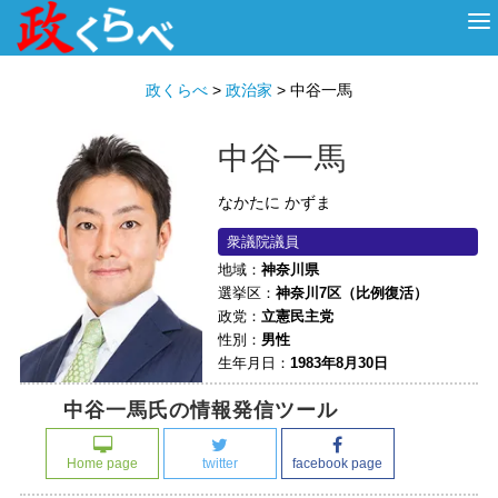
HOME
ABOUT
政治家
衆議院選挙
投票先を選ぶ
政くらべ
>
政治家
>
中谷一馬
中谷一馬
なかたに かずま
衆議院議員
地域：
神奈川県
選挙区：
神奈川7区（比例復活）
政党：
立憲民主党
性別：
男性
生年月日：
1983年8月30日
中谷一馬氏の情報発信ツール
Home page
twitter
facebook page