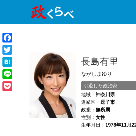
Facebook
Twitter
長島有里
Hatena
ながしまゆり
Line
引退した政治家
地域：
神奈川県
Pocket
選挙区：
逗子市
政党：
無所属
性別：
女性
生年月日：
1978年11月2