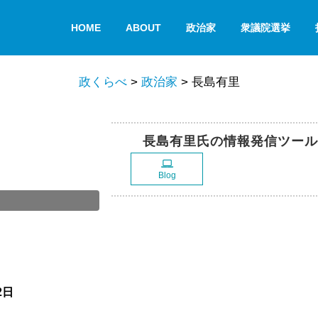
HOME
ABOUT
政治家
衆議院選挙
政くらべ
>
政治家
>
長島有里
長島有里氏の情報発信ツール
Blog
2日