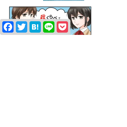
Facebook
Twitter
Hatena
Line
Pocket
よく観られている政治家
堀こうどう
柿沼はるき
水口なおと
簡易アンケート「世論調査」