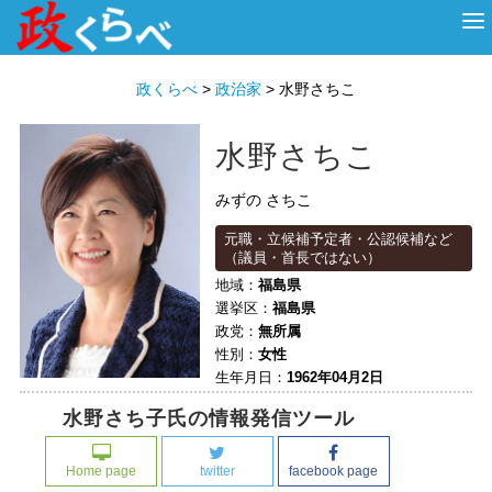
HOME
ABOUT
政治家
衆議院選挙
投票先を選ぶ
政くらべ
>
政治家
>
水野さちこ
水野さちこ
みずの さちこ
元職・立候補予定者・公認候補など
（議員・首長ではない）
地域：
福島県
選挙区：
福島県
政党：
無所属
性別：
女性
生年月日：
1962年04月2日
水野さち子氏の情報発信ツール
Home page
twitter
facebook page